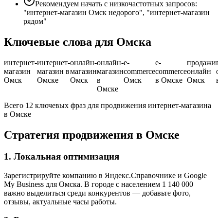
Рекомендуем начать с низкочастотных запросов:
"интернет-магазин Омск недорого", "интернет-магазин
рядом"
Ключевые слова для Омска
интернет-
интернет-
онлайн-
онлайн-
e-
e-
продажи
магазин
магазин в
магазин
магазин
commerce
commerce
онлайн
Омск
Омске
Омск
в
Омск
в Омске
Омск
Омске
Всего 12 ключевых фраз для продвижения интернет-магазина
в Омске
Стратегия продвижения в Омске
1. Локальная оптимизация
Зарегистрируйте компанию в Яндекс.Справочнике и Google
My Business для Омска. В городе с населением 1 140 000
важно выделиться среди конкурентов — добавьте фото,
отзывы, актуальные часы работы.