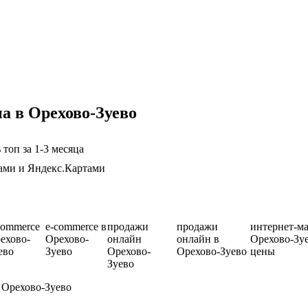
а в Орехово-Зуево
топ за 1-3 месяца
вами и Яндекс.Картами
commerce
e-commerce в
продажи
продажи
интернет-м
ехово-
Орехово-
онлайн
онлайн в
Орехово-Зу
ево
Зуево
Орехово-
Орехово-Зуево
цены
Зуево
 Орехово-Зуево