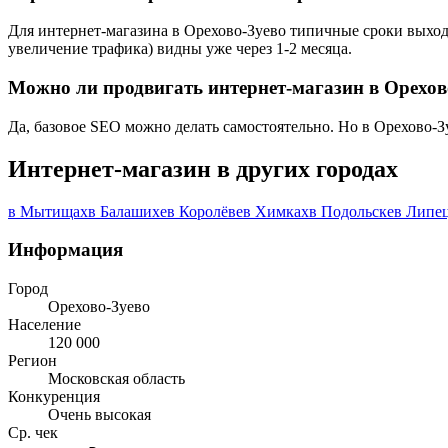
Для интернет-магазина в Орехово-Зуево типичные сроки выхода
увеличение трафика) видны уже через 1-2 месяца.
Можно ли продвигать интернет-магазин в Орехов
Да, базовое SEO можно делать самостоятельно. Но в Орехово-З
Интернет-магазин в других городах
в Мытищах
в Балашихе
в Королёве
в Химках
в Подольске
в Липе
Информация
Город
Орехово-Зуево
Население
120 000
Регион
Московская область
Конкуренция
Очень высокая
Ср. чек