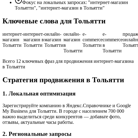
Фокус на локальных запросах: "интернет-магазин
Тольятти", "интернет-магазин в Тольятти"
Ключевые слова для Тольятти
интернет-
интернет-
онлайн-
онлайн-
e-
e-
прода
магазин
магазин в
магазин
магазин
commerce
commerce
онлайн
Тольятти
Тольятти
Тольятти
в
Тольятти
в
Тольят
Тольятти
Тольятти
Всего 12 ключевых фраз для продвижения интернет-магазина
в Тольятти
Стратегия продвижения в Тольятти
1. Локальная оптимизация
Зарегистрируйте компанию в Яндекс.Справочнике и Google
My Business для Тольятти. В городе с населением 700 000
важно выделиться среди конкурентов — добавьте фото,
отзывы, актуальные часы работы.
2. Региональные запросы