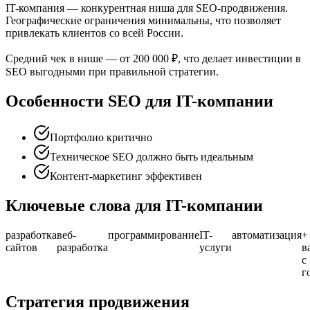
IT-компания — конкурентная ниша для SEO-продвижения.
Географические ограничения минимальны, что позволяет
привлекать клиентов со всей России.
Средний чек в нише — от 200 000 ₽, что делает инвестиции в
SEO выгодными при правильной стратегии.
Особенности SEO для IT-компании
Портфолио критично
Техническое SEO должно быть идеальным
Контент-маркетинг эффективен
Ключевые слова для IT-компании
разработка
веб-
программирование
IT-
автоматизация
+
сайтов
разработка
услуги
в
с
г
Стратегия продвижения