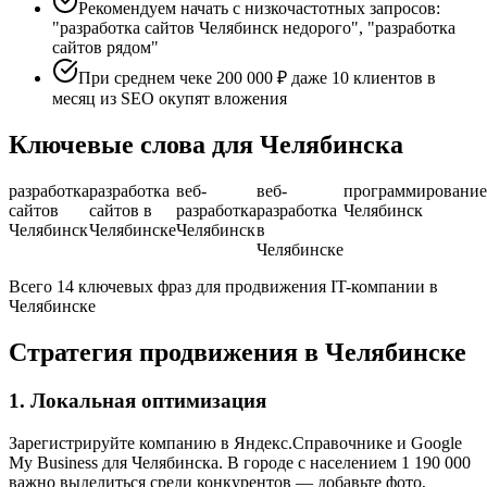
Рекомендуем начать с низкочастотных запросов:
"разработка сайтов Челябинск недорого", "разработка
сайтов рядом"
При среднем чеке 200 000 ₽ даже 10 клиентов в
месяц из SEO окупят вложения
Ключевые слова для Челябинска
разработка
разработка
веб-
веб-
программирование
сайтов
сайтов в
разработка
разработка
Челябинск
Челябинск
Челябинске
Челябинск
в
Челябинске
Всего 14 ключевых фраз для продвижения IT-компании в
Челябинске
Стратегия продвижения в Челябинске
1. Локальная оптимизация
Зарегистрируйте компанию в Яндекс.Справочнике и Google
My Business для Челябинска. В городе с населением 1 190 000
важно выделиться среди конкурентов — добавьте фото,