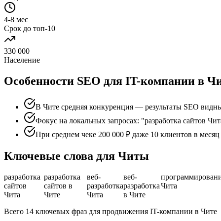
4-8 мес
Срок до топ-10
330 000
Население
Особенности SEO для IT-компании в Ч
В Чите средняя конкуренция — результаты SEO видны
Фокус на локальных запросах: "разработка сайтов Чита
При среднем чеке 200 000 ₽ даже 10 клиентов в меся
Ключевые слова для Читы
разработка
разработка
веб-
веб-
программирован
сайтов
сайтов в
разработка
разработка
Чита
Чита
Чите
Чита
в Чите
Всего 14 ключевых фраз для продвижения IT-компании в Чите