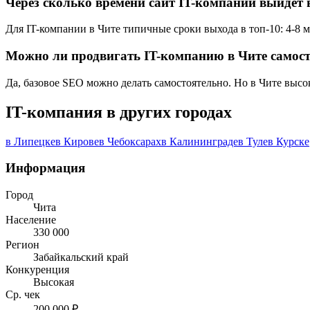
Через сколько времени сайт IT-компании выйдет в
Для IT-компании в Чите типичные сроки выхода в топ-10: 4-8 м
Можно ли продвигать IT-компанию в Чите самос
Да, базовое SEO можно делать самостоятельно. Но в Чите высо
IT-компания в других городах
в Липецке
в Кирове
в Чебоксарах
в Калининграде
в Туле
в Курске
Информация
Город
Чита
Население
330 000
Регион
Забайкальский край
Конкуренция
Высокая
Ср. чек
200 000 ₽