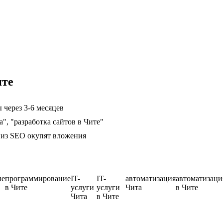
ите
 через 3-6 месяцев
", "разработка сайтов в Чите"
ц из SEO окупят вложения
ие
программирование
IT-
IT-
автоматизация
автоматизаци
в Чите
услуги
услуги
Чита
в Чите
Чита
в Чите