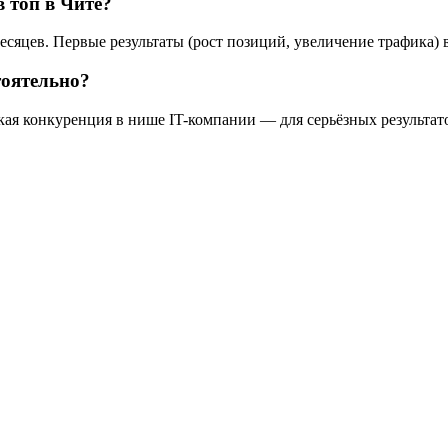
 топ в Чите?
есяцев. Первые результаты (рост позиций, увеличение трафика) 
тоятельно?
кая конкуренция в нише IT-компании — для серьёзных результат