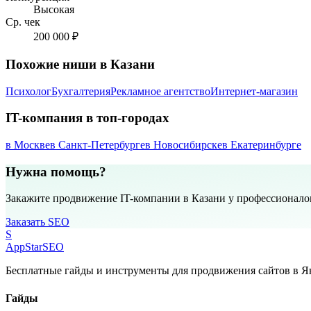
Высокая
Ср. чек
200 000 ₽
Похожие ниши в Казани
Психолог
Бухгалтерия
Рекламное агентство
Интернет-магазин
IT-компания в топ-городах
в Москве
в Санкт-Петербурге
в Новосибирске
в Екатеринбурге
Нужна помощь?
Закажите продвижение IT-компании в Казани у профессионало
Заказать SEO
S
AppStar
SEO
Бесплатные гайды и инструменты для продвижения сайтов в Ян
Гайды