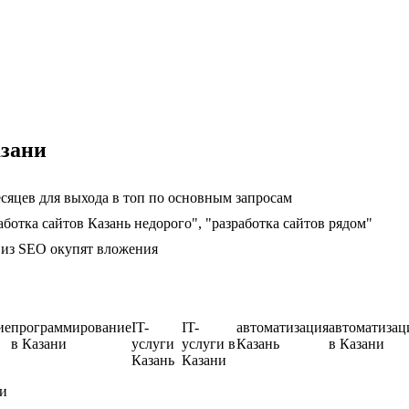
азани
сяцев для выхода в топ по основным запросам
аботка сайтов Казань недорого", "разработка сайтов рядом"
ц из SEO окупят вложения
ие
программирование
IT-
IT-
автоматизация
автоматизац
в Казани
услуги
услуги в
Казань
в Казани
Казань
Казани
ни