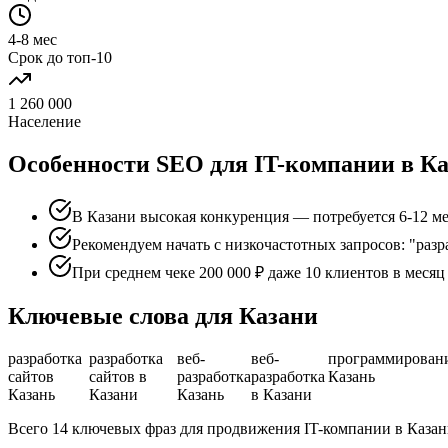
4-8 мес
Срок до топ-10
1 260 000
Население
Особенности SEO для IT-компании в К
В Казани высокая конкуренция — потребуется 6-12 ме
Рекомендуем начать с низкочастотных запросов: "разр
При среднем чеке 200 000 ₽ даже 10 клиентов в меся
Ключевые слова для Казани
разработка
разработка
веб-
веб-
программирован
сайтов
сайтов в
разработка
разработка
Казань
Казань
Казани
Казань
в Казани
Всего 14 ключевых фраз для продвижения IT-компании в Каза