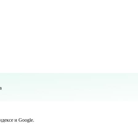
в
дексе и Google.