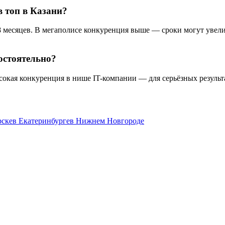
в топ в Казани?
8 месяцев. В мегаполисе конкуренция выше — сроки могут увелич
остоятельно?
ысокая конкуренция в нише IT-компании — для серьёзных результ
рске
в Екатеринбурге
в Нижнем Новгороде