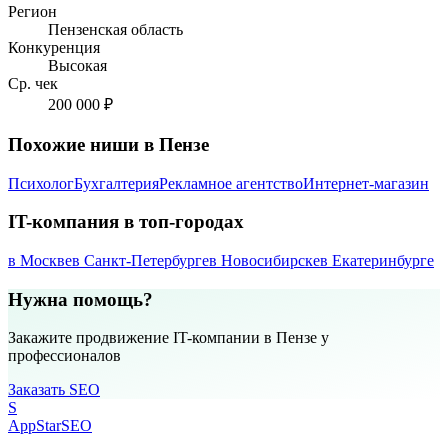
Регион
Пензенская область
Конкуренция
Высокая
Ср. чек
200 000 ₽
Похожие ниши в Пензе
Психолог
Бухгалтерия
Рекламное агентство
Интернет-магазин
IT-компания в топ-городах
в Москве
в Санкт-Петербурге
в Новосибирске
в Екатеринбурге
Нужна помощь?
Закажите продвижение IT-компании в Пензе у
профессионалов
Заказать SEO
S
AppStar
SEO