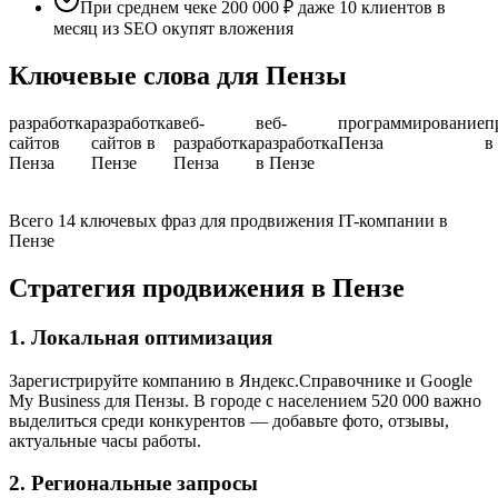
При среднем чеке 200 000 ₽ даже 10 клиентов в
месяц из SEO окупят вложения
Ключевые слова для Пензы
разработка
разработка
веб-
веб-
программирование
п
сайтов
сайтов в
разработка
разработка
Пенза
в
Пенза
Пензе
Пенза
в Пензе
Всего 14 ключевых фраз для продвижения IT-компании в
Пензе
Стратегия продвижения в Пензе
1. Локальная оптимизация
Зарегистрируйте компанию в Яндекс.Справочнике и Google
My Business для Пензы. В городе с населением 520 000 важно
выделиться среди конкурентов — добавьте фото, отзывы,
актуальные часы работы.
2. Региональные запросы