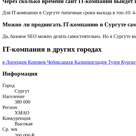
Через сколько времени сайт IT-компании выйдет 
Для IT-компании в Сургуте типичные сроки выхода в топ-10: 4-
Можно ли продвигать IT-компанию в Сургуте са
Да, базовое SEO можно делать самостоятельно. Но в Сургуте в
IT-компания в других городах
в Липецке
в Кирове
в Чебоксарах
в Калининграде
в Туле
в Курске
Информация
Город
Сургут
Население
380 000
Регион
ХМАО
Конкуренция
Высокая
Ср. чек
200 000 ₽