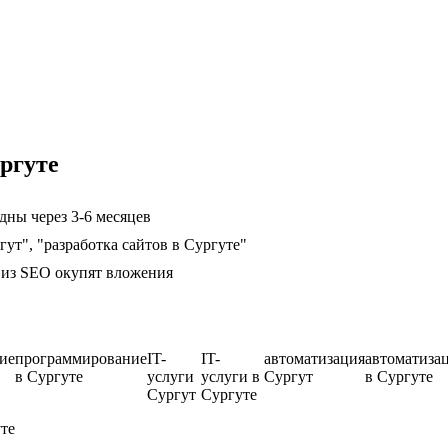
ргуте
дны через 3-6 месяцев
гут", "разработка сайтов в Сургуте"
ц из SEO окупят вложения
ие
программирование
IT-
IT-
автоматизация
автоматиза
в Сургуте
услуги
услуги в
Сургут
в Сургуте
Сургут
Сургуте
те