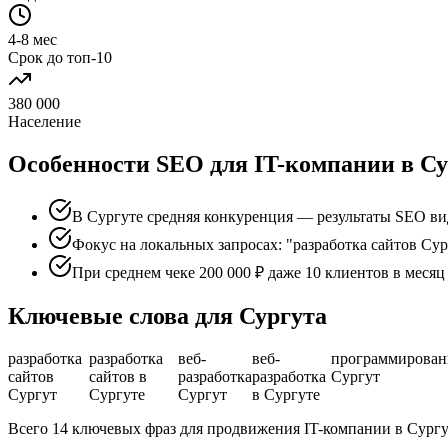
4-8 мес
Срок до топ-10
380 000
Население
Особенности SEO для IT-компании в Су
В Сургуте средняя конкуренция — результаты SEO ви
Фокус на локальных запросах: "разработка сайтов Сур
При среднем чеке 200 000 ₽ даже 10 клиентов в меся
Ключевые слова для Сургута
разработка
разработка
веб-
веб-
программирован
сайтов
сайтов в
разработка
разработка
Сургут
Сургут
Сургуте
Сургут
в Сургуте
Всего 14 ключевых фраз для продвижения IT-компании в Сургу