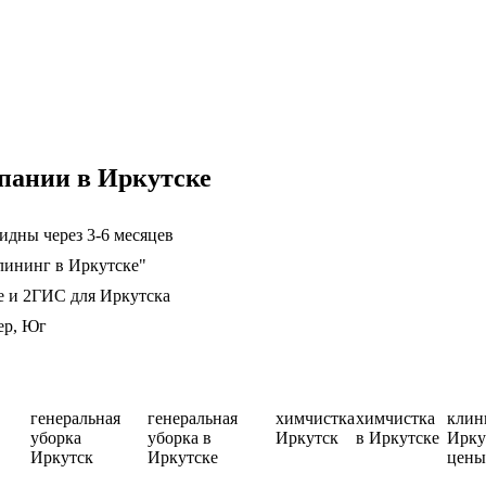
пании в Иркутске
идны через 3-6 месяцев
лининг в Иркутске"
е и 2ГИС для Иркутска
ер, Юг
генеральная
генеральная
химчистка
химчистка
клин
уборка
уборка в
Иркутск
в Иркутске
Ирку
Иркутск
Иркутске
цен