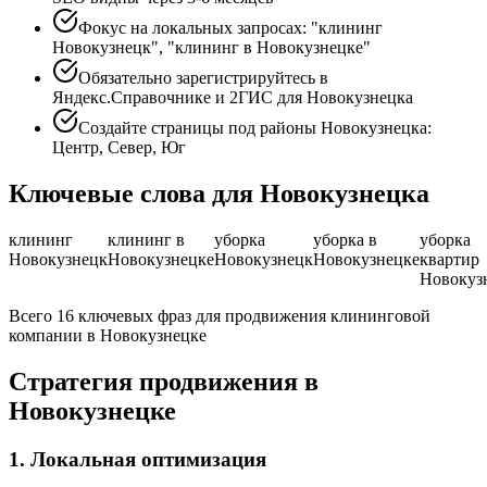
Фокус на локальных запросах: "клининг
Новокузнецк", "клининг в Новокузнецке"
Обязательно зарегистрируйтесь в
Яндекс.Справочнике и 2ГИС для Новокузнецка
Создайте страницы под районы Новокузнецка:
Центр, Север, Юг
Ключевые слова для Новокузнецка
клининг
клининг в
уборка
уборка в
уборка
Новокузнецк
Новокузнецке
Новокузнецк
Новокузнецке
квартир
Новокуз
Всего 16 ключевых фраз для продвижения клининговой
компании в Новокузнецке
Стратегия продвижения в
Новокузнецке
1. Локальная оптимизация