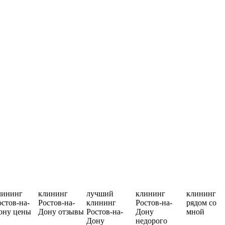
лининг
клининг
лучший
клининг
клининг
остов-на-
Ростов-на-
клининг
Ростов-на-
рядом со
ону цены
Дону отзывы
Ростов-на-
Дону
мной
Дону
недорого