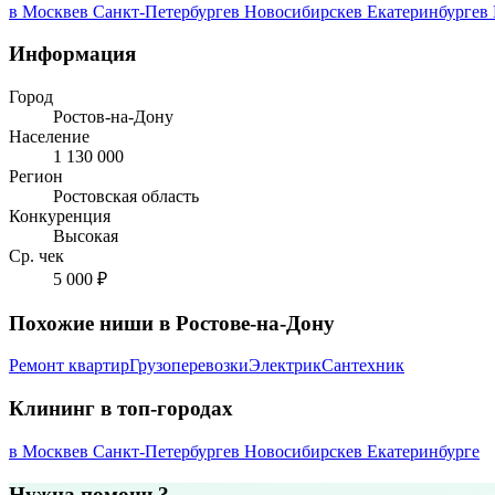
в Москве
в Санкт-Петербурге
в Новосибирске
в Екатеринбурге
в
Информация
Город
Ростов-на-Дону
Население
1 130 000
Регион
Ростовская область
Конкуренция
Высокая
Ср. чек
5 000 ₽
Похожие ниши в Ростове-на-Дону
Ремонт квартир
Грузоперевозки
Электрик
Сантехник
Клининг в топ-городах
в Москве
в Санкт-Петербурге
в Новосибирске
в Екатеринбурге
Нужна помощь?