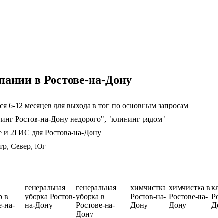
пании в Ростове-на-Дону
я 6-12 месяцев для выхода в топ по основным запросам
нинг Ростов-на-Дону недорого", "клининг рядом"
е и 2ГИС для Ростова-на-Дону
тр, Север, Юг
генеральная
генеральная
химчистка
химчистка в
к
р в
уборка Ростов-
уборка в
Ростов-на-
Ростове-на-
Р
е-на-
на-Дону
Ростове-на-
Дону
Дону
Д
Дону