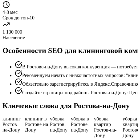
4-8 мес
Срок до топ-10
1 130 000
Население
Особенности SEO для клининговой ком
В Ростове-на-Дону высокая конкуренция — потребуетс
Рекомендуем начать с низкочастотных запросов: "кли
Обязательно зарегистрируйтесь в Яндекс.Справочник
Создайте страницы под районы Ростова-на-Дону: Цен
Ключевые слова для Ростова-на-Дону
клининг
клининг в
уборка
уборка в
уборка
уборка
Ростов-
Ростове-на-
Ростов-
Ростове-
квартир
кварти
на-Дону
Дону
на-Дону
на-Дону
Ростов-на-
Ростов
Дону
Дону