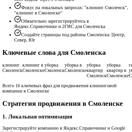
Фокус на локальных запросах: "клининг Смоленск",
"клининг в Смоленске"
Обязательно зарегистрируйтесь в
Яндекс.Справочнике и 2ГИС для Смоленска
Создайте страницы под районы Смоленска: Центр,
Север, Юг
Ключевые слова для Смоленска
клининг
клининг в
уборка
уборка в
уборка
уборка
г
Смоленск
Смоленске
Смоленск
Смоленске
квартир
квартир в
у
Смоленск
Смоленске
С
Всего 16 ключевых фраз для продвижения клининговой
компании в Смоленске
Стратегия продвижения в Смоленске
1. Локальная оптимизация
Зарегистрируйте компанию в Яндекс.Справочнике и Google