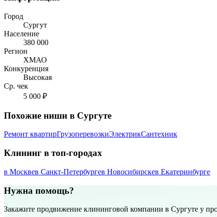
Город
Сургут
Население
380 000
Регион
ХМАО
Конкуренция
Высокая
Ср. чек
5 000 ₽
Похожие ниши в Сургуте
Ремонт квартир
Грузоперевозки
Электрик
Сантехник
Клининг в топ-городах
в Москве
в Санкт-Петербурге
в Новосибирске
в Екатеринбурге
Нужна помощь?
Закажите продвижение клининговой компании в Сургуте у пр