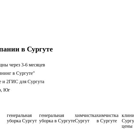
пании в Сургуте
дны через 3-6 месяцев
ининг в Сургуте"
е и 2ГИС для Сургута
р, Юг
генеральная
генеральная
химчистка
химчистка
клин
уборка Сургут
уборка в Сургуте
Сургут
в Сургуте
Сургу
цены