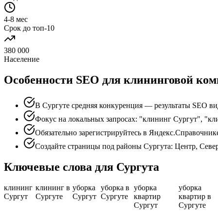
4-8 мес
Срок до топ-10
380 000
Население
Особенности SEO для клининговой ком
В Сургуте средняя конкуренция — результаты SEO ви
Фокус на локальных запросах: "клининг Сургут", "кл
Обязательно зарегистрируйтесь в Яндекс.Справочник
Создайте страницы под районы Сургута: Центр, Севе
Ключевые слова для Сургута
клининг
клининг в
уборка
уборка в
уборка
уборка
Сургут
Сургуте
Сургут
Сургуте
квартир
квартир в
Сургут
Сургуте