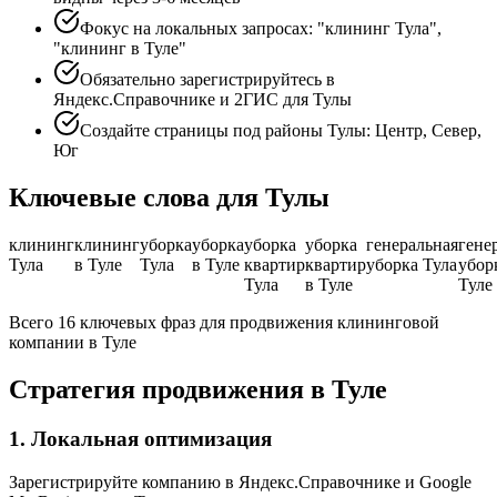
Фокус на локальных запросах: "клининг Тула",
"клининг в Туле"
Обязательно зарегистрируйтесь в
Яндекс.Справочнике и 2ГИС для Тулы
Создайте страницы под районы Тулы: Центр, Север,
Юг
Ключевые слова для Тулы
клининг
клининг
уборка
уборка
уборка
уборка
генеральная
гене
Тула
в Туле
Тула
в Туле
квартир
квартир
уборка Тула
убор
Тула
в Туле
Туле
Всего 16 ключевых фраз для продвижения клининговой
компании в Туле
Стратегия продвижения в Туле
1. Локальная оптимизация
Зарегистрируйте компанию в Яндекс.Справочнике и Google