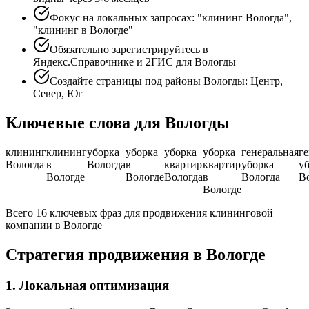
Фокус на локальных запросах: "клининг Вологда",
"клининг в Вологде"
Обязательно зарегистрируйтесь в
Яндекс.Справочнике и 2ГИС для Вологды
Создайте страницы под районы Вологды: Центр,
Север, Юг
Ключевые слова для Вологды
клининг
клининг
уборка
уборка
уборка
уборка
генеральная
г
Вологда
в
Вологда
в
квартир
квартир
уборка
уб
Вологде
Вологде
Вологда
в
Вологда
В
Вологде
Всего 16 ключевых фраз для продвижения клининговой
компании в Вологде
Стратегия продвижения в Вологде
1. Локальная оптимизация