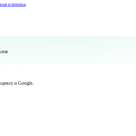
ная клиника
алов
дексе и Google.