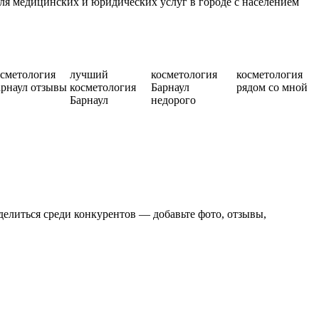
ля медицинских и юридических услуг в городе с населением
сметология
лучший
косметология
косметология
арнаул отзывы
косметология
Барнаул
рядом со мной
Барнаул
недорого
делиться среди конкурентов — добавьте фото, отзывы,