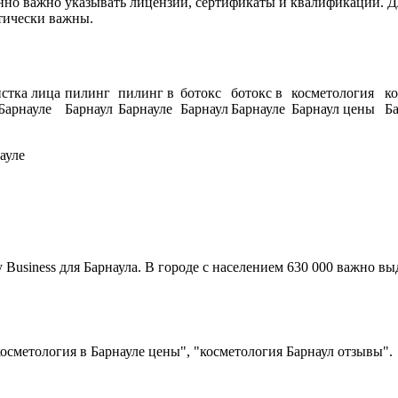
нно важно указывать лицензии, сертификаты и квалификации. Д
тически важны.
истка лица
пилинг
пилинг в
ботокс
ботокс в
косметология
ко
Барнауле
Барнаул
Барнауле
Барнаул
Барнауле
Барнаул цены
Б
ауле
usiness для Барнаула. В городе с населением 630 000 важно вы
осметология в Барнауле цены", "косметология Барнаул отзывы".