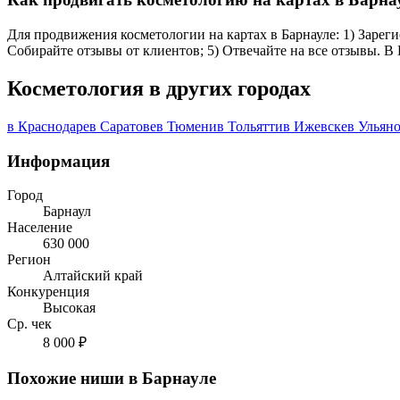
Для продвижения косметологии на картах в Барнауле: 1) Зареги
Собирайте отзывы от клиентов; 5) Отвечайте на все отзывы. В
Косметология в других городах
в Краснодаре
в Саратове
в Тюмени
в Тольятти
в Ижевске
в Ульян
Информация
Город
Барнаул
Население
630 000
Регион
Алтайский край
Конкуренция
Высокая
Ср. чек
8 000 ₽
Похожие ниши в Барнауле