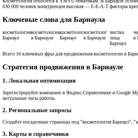
Косметология относится к YMYL-тематикам. В Барнауле особе
630 000 человек конкуренция высокая — E-E-A-T факторы кри
Ключевые слова для Барнаула
косметология
косметология
косметолог
косметолог
чистка
ч
Барнаул
в Барнауле
Барнаул
в Барнауле
лица
в 
Барнаул
Всего 16 ключевых фраз для продвижения косметологии в Барн
Стратегия продвижения в Барнауле
1. Локальная оптимизация
Зарегистрируйте компанию в Яндекс.Справочнике и Google My B
актуальные часы работы.
2. Региональные запросы
Создайте посадочные страницы под "косметология Барнаул", "к
3. Карты и справочники