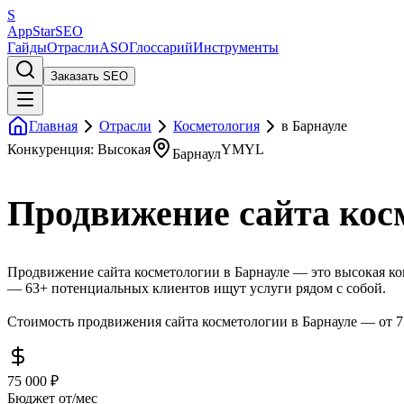
S
AppStar
SEO
Гайды
Отрасли
ASO
Глоссарий
Инструменты
Заказать SEO
Главная
Отрасли
Косметология
в Барнауле
Конкуренция: Высокая
YMYL
Барнаул
Продвижение сайта кос
Продвижение сайта косметологии в Барнауле — это высокая ко
— 63+ потенциальных клиентов ищут услуги рядом с собой.
Стоимость продвижения сайта косметологии в Барнауле — от 75
75 000 ₽
Бюджет от/мес