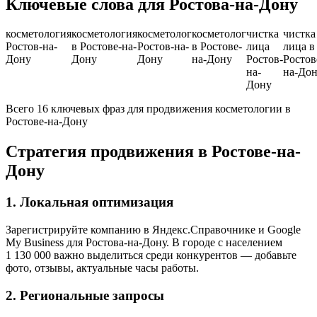
Ключевые слова для Ростова-на-Дону
косметология
косметология
косметолог
косметолог
чистка
чистка
Ростов-на-
в Ростове-на-
Ростов-на-
в Ростове-
лица
лица в
Дону
Дону
Дону
на-Дону
Ростов-
Ростов
на-
на-До
Дону
Всего 16 ключевых фраз для продвижения косметологии в
Ростове-на-Дону
Стратегия продвижения в Ростове-на-
Дону
1. Локальная оптимизация
Зарегистрируйте компанию в Яндекс.Справочнике и Google
My Business для Ростова-на-Дону. В городе с населением
1 130 000 важно выделиться среди конкурентов — добавьте
фото, отзывы, актуальные часы работы.
2. Региональные запросы