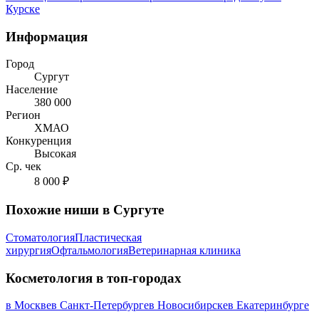
Курске
Информация
Город
Сургут
Население
380 000
Регион
ХМАО
Конкуренция
Высокая
Ср. чек
8 000 ₽
Похожие ниши в Сургуте
Стоматология
Пластическая
хирургия
Офтальмология
Ветеринарная клиника
Косметология в топ-городах
в Москве
в Санкт-Петербурге
в Новосибирске
в Екатеринбурге