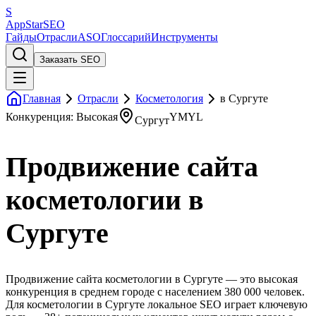
S
AppStar
SEO
Гайды
Отрасли
ASO
Глоссарий
Инструменты
Заказать SEO
Главная
Отрасли
Косметология
в Сургуте
Конкуренция: Высокая
YMYL
Сургут
Продвижение сайта
косметологии в
Сургуте
Продвижение сайта косметологии в Сургуте — это высокая
конкуренция в среднем городе с населением 380 000 человек.
Для косметологии в Сургуте локальное SEO играет ключевую