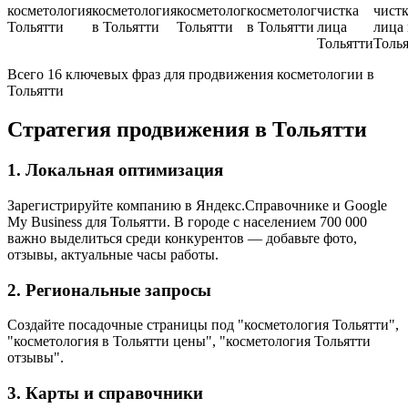
косметология
косметология
косметолог
косметолог
чистка
чист
Тольятти
в Тольятти
Тольятти
в Тольятти
лица
лица 
Тольятти
Толь
Всего 16 ключевых фраз для продвижения косметологии в
Тольятти
Стратегия продвижения в Тольятти
1. Локальная оптимизация
Зарегистрируйте компанию в Яндекс.Справочнике и Google
My Business для Тольятти. В городе с населением 700 000
важно выделиться среди конкурентов — добавьте фото,
отзывы, актуальные часы работы.
2. Региональные запросы
Создайте посадочные страницы под "косметология Тольятти",
"косметология в Тольятти цены", "косметология Тольятти
отзывы".
3. Карты и справочники