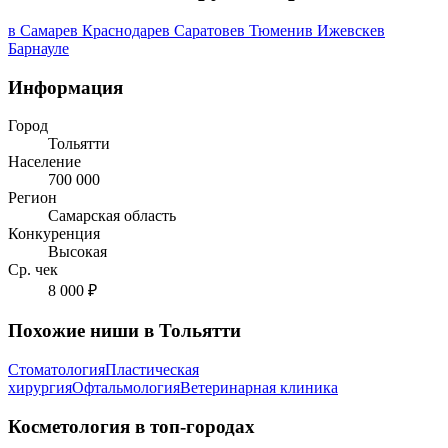
в Самаре
в Краснодаре
в Саратове
в Тюмени
в Ижевске
в
Барнауле
Информация
Город
Тольятти
Население
700 000
Регион
Самарская область
Конкуренция
Высокая
Ср. чек
8 000 ₽
Похожие ниши в Тольятти
Стоматология
Пластическая
хирургия
Офтальмология
Ветеринарная клиника
Косметология в топ-городах