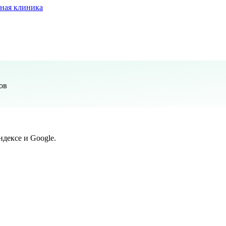
ная клиника
ов
дексе и Google.