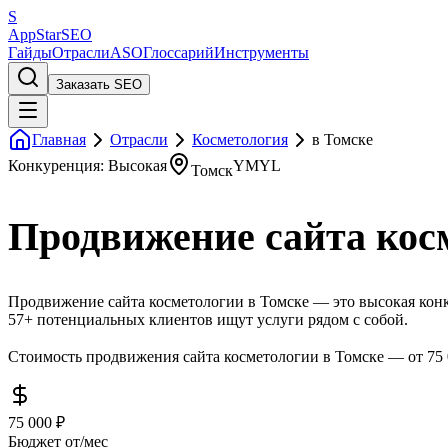
S
AppStar
SEO
Гайды
Отрасли
ASO
Глоссарий
Инструменты
Заказать SEO
Главная
Отрасли
Косметология
в Томске
Конкуренция: Высокая
YMYL
Томск
Продвижение сайта кос
Продвижение сайта косметологии в Томске — это высокая конк
57+ потенциальных клиентов ищут услуги рядом с собой.
Стоимость продвижения сайта косметологии в Томске — от 75 
75 000 ₽
Бюджет от/мес