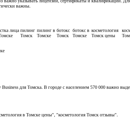
о важно указывать лицензии, сертификаты и квалификации. Для
тически важны.
стка лица
пилинг
пилинг в
ботокс
ботокс в
косметология
кос
Томске
Томск
Томске
Томск
Томске
Томск цены
Том
ске
usiness для Томска. В городе с населением 570 000 важно выде
сметология в Томске цены", "косметология Томск отзывы".