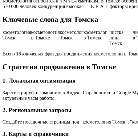
Косметология относится к YMYL-тематикам. В Томске особенн
570 000 человек конкуренция высокая — E-E-A-T факторы кри
Ключевые слова для Томска
косметология
косметология
косметолог
косметолог
чистка
чи
Томск
в Томске
Томск
в Томске
лица
в 
Томск
Всего 16 ключевых фраз для продвижения косметологии в Том
Стратегия продвижения в Томске
1. Локальная оптимизация
Зарегистрируйте компанию в Яндекс.Справочнике и Google My B
актуальные часы работы.
2. Региональные запросы
Создайте посадочные страницы под "косметология Томск", "ко
3. Карты и справочники