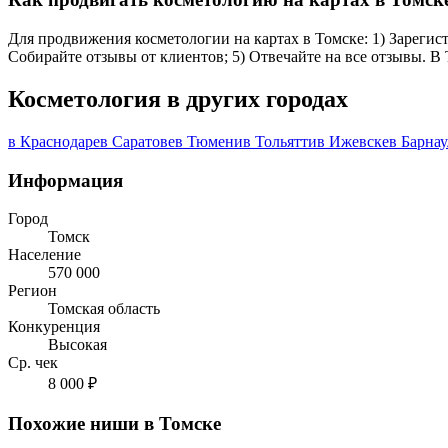
Для продвижения косметологии на картах в Томске: 1) Зарегист
Собирайте отзывы от клиентов; 5) Отвечайте на все отзывы. В
Косметология в других городах
в Краснодаре
в Саратове
в Тюмени
в Тольятти
в Ижевске
в Барнау
Информация
Город
Томск
Население
570 000
Регион
Томская область
Конкуренция
Высокая
Ср. чек
8 000 ₽
Похожие ниши в Томске