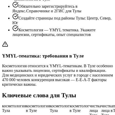
Обязательно зарегистрируйтесь в
Яндекс.Справочнике и 2ГИС для Тулы
Создайте страницы под районы Тулы: Центр, Север,
Юг
Косметология — YMYL тематика. Укажите
лицензии, сертификаты, опыт специалистов
YMYL-тематика: требования в Туле
Косметология относится к YMYL-тематикам. В Туле особенно
важно указывать лицензии, сертификаты и квалификации.
Для медицинских и юридических услуг в городе с населением
470 000 человек конкуренция высокая — E-E-A-T факторы
критически важны.
Ключевые слова для Тулы
косметология
косметология
косметолог
косметолог
чистка
чистка
Тула
в Туле
Тула
в Туле
лица
лица в
Т