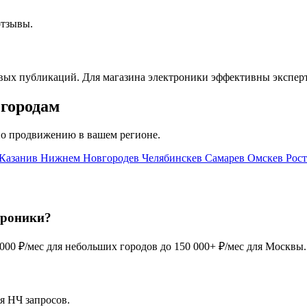
отзывы.
евых публикаций. Для магазина электроники эффективны экспер
 городам
по продвижению в вашем регионе.
 Казани
в Нижнем Новгороде
в Челябинске
в Самаре
в Омске
в Рос
троники?
000 ₽/мес для небольших городов до 150 000+ ₽/мес для Москвы. 
я НЧ запросов.