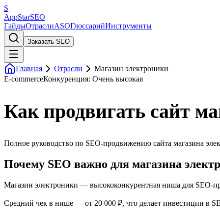
S
AppStar
SEO
Гайды
Отрасли
ASO
Глоссарий
Инструменты
Заказать SEO
Главная
Отрасли
Магазин электроники
E-commerce
Конкуренция: Очень высокая
Как продвигать сайт ма
Полное руководство по SEO-продвижению сайта магазина элект
Почему SEO важно для магазина элект
Магазин электроники — высококонкурентная ниша для SEO-про
Средний чек в нише — от 20 000 ₽, что делает инвестиции в 