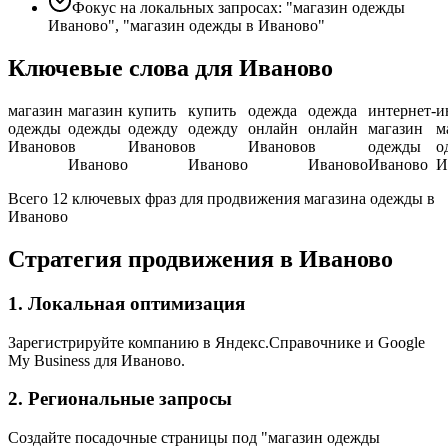
Фокус на локальных запросах: "магазин одежды
Иваново", "магазин одежды в Иваново"
Ключевые слова для Иваново
магазин
магазин
купить
купить
одежда
одежда
интернет-
и
одежды
одежды
одежду
одежду
онлайн
онлайн
магазин
м
Иваново
в
Иваново
в
Иваново
в
одежды
о
Иваново
Иваново
Иваново
Иваново
И
Всего 12 ключевых фраз для продвижения магазина одежды в
Иваново
Стратегия продвижения в Иваново
1. Локальная оптимизация
Зарегистрируйте компанию в Яндекс.Справочнике и Google
My Business для Иваново.
2. Региональные запросы
Создайте посадочные страницы под "магазин одежды