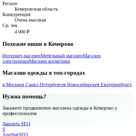
Регион
Кемеровская область
Конкуренция
Очень высокая
Ср. чек
4 000 ₽
Похожие ниши в Кемерово
Интернет-магазин
Мебельный магазин
Магазин
электроники
Магазин косметики
Магазин одежды в топ-городах
в Москве
в Санкт-Петербурге
в Новосибирске
в Екатеринбурге
Нужна помощь?
Закажите продвижение магазина одежды в Кемерово у
профессионалов
Заказать SEO
S
AppStar
SEO