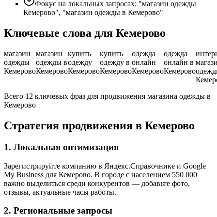
Фокус на локальных запросах: "магазин одежды
Кемерово", "магазин одежды в Кемерово"
Ключевые слова для Кемерово
магазин
магазин
купить
купить
одежда
одежда
интер
одежды
одежды в
одежду
одежду в
онлайн
онлайн в
магаз
Кемерово
Кемерово
Кемерово
Кемерово
Кемерово
Кемерово
одеж
Кемер
Всего 12 ключевых фраз для продвижения магазина одежды в
Кемерово
Стратегия продвижения в Кемерово
1. Локальная оптимизация
Зарегистрируйте компанию в Яндекс.Справочнике и Google
My Business для Кемерово. В городе с населением 550 000
важно выделиться среди конкурентов — добавьте фото,
отзывы, актуальные часы работы.
2. Региональные запросы