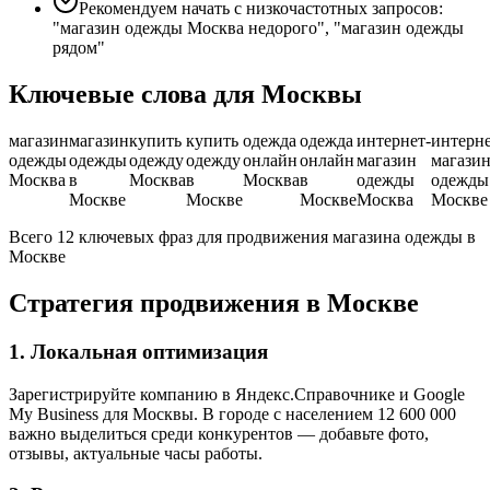
Рекомендуем начать с низкочастотных запросов:
"магазин одежды Москва недорого", "магазин одежды
рядом"
Ключевые слова для Москвы
магазин
магазин
купить
купить
одежда
одежда
интернет-
интерне
одежды
одежды
одежду
одежду
онлайн
онлайн
магазин
магази
Москва
в
Москва
в
Москва
в
одежды
одежды
Москве
Москве
Москве
Москва
Москве
Всего 12 ключевых фраз для продвижения магазина одежды в
Москве
Стратегия продвижения в Москве
1. Локальная оптимизация
Зарегистрируйте компанию в Яндекс.Справочнике и Google
My Business для Москвы. В городе с населением 12 600 000
важно выделиться среди конкурентов — добавьте фото,
отзывы, актуальные часы работы.