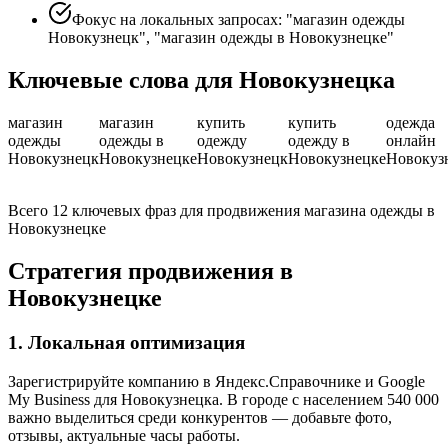
Фокус на локальных запросах: "магазин одежды
Новокузнецк", "магазин одежды в Новокузнецке"
Ключевые слова для Новокузнецка
магазин
магазин
купить
купить
одежда
одежды
одежды в
одежду
одежду в
онлайн
Новокузнецк
Новокузнецке
Новокузнецк
Новокузнецке
Новокуз
Всего 12 ключевых фраз для продвижения магазина одежды в
Новокузнецке
Стратегия продвижения в
Новокузнецке
1. Локальная оптимизация
Зарегистрируйте компанию в Яндекс.Справочнике и Google
My Business для Новокузнецка. В городе с населением 540 000
важно выделиться среди конкурентов — добавьте фото,
отзывы, актуальные часы работы.