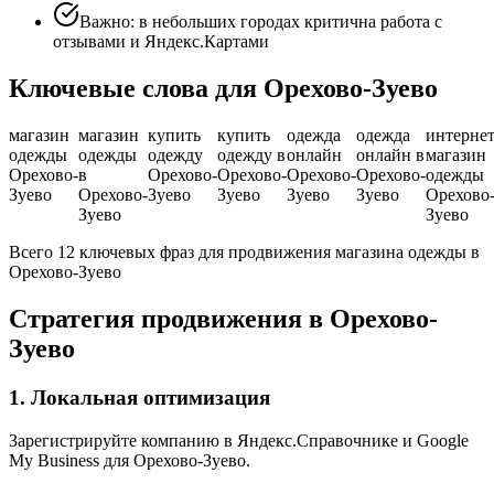
Важно: в небольших городах критична работа с
отзывами и Яндекс.Картами
Ключевые слова для Орехово-Зуево
магазин
магазин
купить
купить
одежда
одежда
интернет
одежды
одежды
одежду
одежду в
онлайн
онлайн в
магазин
Орехово-
в
Орехово-
Орехово-
Орехово-
Орехово-
одежды
Зуево
Орехово-
Зуево
Зуево
Зуево
Зуево
Орехово
Зуево
Зуево
Всего 12 ключевых фраз для продвижения магазина одежды в
Орехово-Зуево
Стратегия продвижения в Орехово-
Зуево
1. Локальная оптимизация
Зарегистрируйте компанию в Яндекс.Справочнике и Google
My Business для Орехово-Зуево.