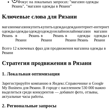
Фокус на локальных запросах: "магазин одежды
Рязань", "магазин одежды в Рязани"
Ключевые слова для Рязани
магазин
магазин
купить
купить
одежда
одежда
интернет-
интернет
одежды
одежды
одежду
одежду
онлайн
онлайн
магазин
магазин
Рязань
в
Рязань
в
Рязань
в
одежды
одежды 
Рязани
Рязани
Рязани
Рязань
Рязани
Всего 12 ключевых фраз для продвижения магазина одежды в
Рязани
Стратегия продвижения в Рязани
1. Локальная оптимизация
Зарегистрируйте компанию в Яндекс.Справочнике и Google
My Business для Рязани. В городе с населением 530 000 важно
выделиться среди конкурентов — добавьте фото, отзывы,
актуальные часы работы.
2. Региональные запросы