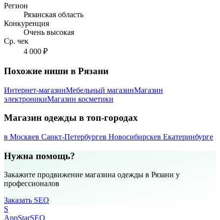
Регион
Рязанская область
Конкуренция
Очень высокая
Ср. чек
4 000 ₽
Похожие ниши в Рязани
Интернет-магазин
Мебельный магазин
Магазин
электроники
Магазин косметики
Магазин одежды в топ-городах
в Москве
в Санкт-Петербурге
в Новосибирске
в Екатеринбурге
Нужна помощь?
Закажите продвижение магазина одежды в Рязани у
профессионалов
Заказать SEO
S
AppStar
SEO