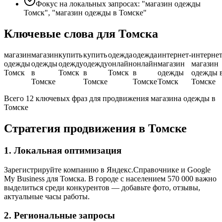
Фокус на локальных запросах: "магазин одежды
Томск", "магазин одежды в Томске"
Ключевые слова для Томска
магазин
магазин
купить
купить
одежда
одежда
интернет-
интернет
одежды
одежды
одежду
одежду
онлайн
онлайн
магазин
магазин
Томск
в
Томск
в
Томск
в
одежды
одежды 
Томске
Томске
Томске
Томск
Томске
Всего 12 ключевых фраз для продвижения магазина одежды в
Томске
Стратегия продвижения в Томске
1. Локальная оптимизация
Зарегистрируйте компанию в Яндекс.Справочнике и Google
My Business для Томска. В городе с населением 570 000 важно
выделиться среди конкурентов — добавьте фото, отзывы,
актуальные часы работы.
2. Региональные запросы