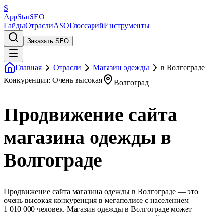
S
AppStar
SEO
Гайды
Отрасли
ASO
Глоссарий
Инструменты
Заказать SEO
Главная
Отрасли
Магазин одежды
в Волгограде
Конкуренция: Очень высокая
Волгоград
Продвижение сайта
магазина одежды в
Волгограде
Продвижение сайта магазина одежды в Волгограде — это
очень высокая конкуренция в мегаполисе с населением
1 010 000 человек. Магазин одежды в Волгограде может