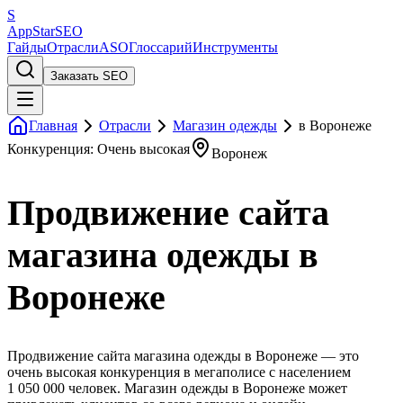
S
AppStar
SEO
Гайды
Отрасли
ASO
Глоссарий
Инструменты
Заказать SEO
Главная
Отрасли
Магазин одежды
в Воронеже
Конкуренция: Очень высокая
Воронеж
Продвижение сайта
магазина одежды в
Воронеже
Продвижение сайта магазина одежды в Воронеже — это
очень высокая конкуренция в мегаполисе с населением
1 050 000 человек. Магазин одежды в Воронеже может