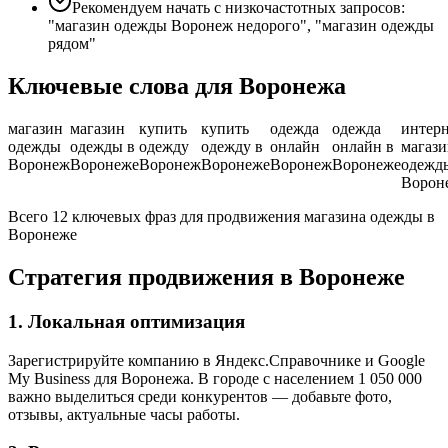
Рекомендуем начать с низкочастотных запросов:
"магазин одежды Воронеж недорого", "магазин одежды
рядом"
Ключевые слова для Воронежа
магазин
магазин
купить
купить
одежда
одежда
интерн
одежды
одежды в
одежду
одежду в
онлайн
онлайн в
магаз
Воронеж
Воронеже
Воронеж
Воронеже
Воронеж
Воронеже
одежд
Ворон
Всего 12 ключевых фраз для продвижения магазина одежды в
Воронеже
Стратегия продвижения в Воронеже
1. Локальная оптимизация
Зарегистрируйте компанию в Яндекс.Справочнике и Google
My Business для Воронежа. В городе с населением 1 050 000
важно выделиться среди конкурентов — добавьте фото,
отзывы, актуальные часы работы.