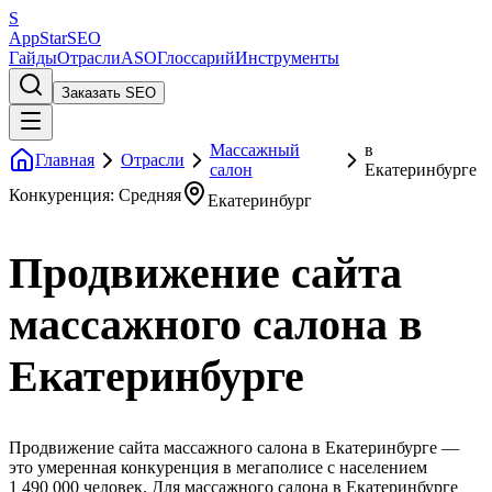
S
AppStar
SEO
Гайды
Отрасли
ASO
Глоссарий
Инструменты
Заказать SEO
Массажный
в
Главная
Отрасли
салон
Екатеринбурге
Конкуренция: Средняя
Екатеринбург
Продвижение сайта
массажного салона в
Екатеринбурге
Продвижение сайта массажного салона в Екатеринбурге —
это умеренная конкуренция в мегаполисе с населением
1 490 000 человек. Для массажного салона в Екатеринбурге