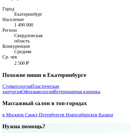
Город
Екатеринбург
Население
1 490 000
Регион
Свердловская
область
Конкуренция
Средняя
Ср. чек
2 500 ₽
Похожие ниши в Екатеринбурге
Стоматология
Пластическая
хирургия
Офтальмология
Ветеринарная клиника
Массажный салон в топ-городах
в Москве
в Санкт-Петербурге
в Новосибирске
в Казани
Нужна помощь?