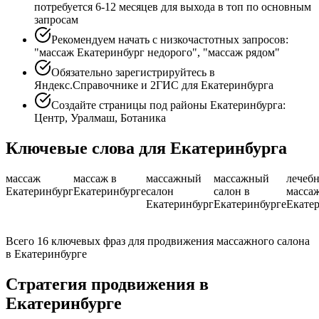
потребуется 6-12 месяцев для выхода в топ по основным
запросам
Рекомендуем начать с низкочастотных запросов:
"массаж Екатеринбург недорого", "массаж рядом"
Обязательно зарегистрируйтесь в
Яндекс.Справочнике и 2ГИС для Екатеринбурга
Создайте страницы под районы Екатеринбурга:
Центр, Уралмаш, Ботаника
Ключевые слова для Екатеринбурга
массаж
массаж в
массажный
массажный
лечеб
Екатеринбург
Екатеринбурге
салон
салон в
масса
Екатеринбург
Екатеринбурге
Екате
Всего 16 ключевых фраз для продвижения массажного салона
в Екатеринбурге
Стратегия продвижения в
Екатеринбурге