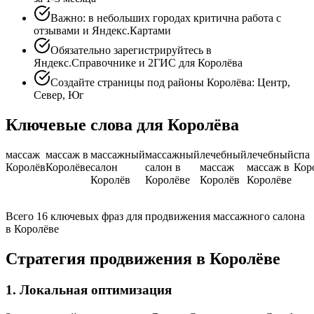
Важно: в небольших городах критична работа с
отзывами и Яндекс.Картами
Обязательно зарегистрируйтесь в
Яндекс.Справочнике и 2ГИС для Королёва
Создайте страницы под районы Королёва: Центр,
Север, Юг
Ключевые слова для Королёва
массаж
массаж в
массажный
массажный
лечебный
лечебный
спа
Королёв
Королёве
салон
салон в
массаж
массаж в
Кор
Королёв
Королёве
Королёв
Королёве
Всего 16 ключевых фраз для продвижения массажного салона
в Королёве
Стратегия продвижения в Королёве
1. Локальная оптимизация