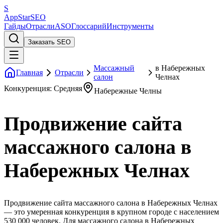
S
AppStar
SEO
Гайды
Отрасли
ASO
Глоссарий
Инструменты
Заказать SEO
Массажный
в Набережных
Главная
Отрасли
салон
Челнах
Конкуренция: Средняя
Набережные Челны
Продвижение сайта
массажного салона в
Набережных Челнах
Продвижение сайта массажного салона в Набережных Челнах
— это умеренная конкуренция в крупном городе с населением
530 000 человек. Для массажного салона в Набережных