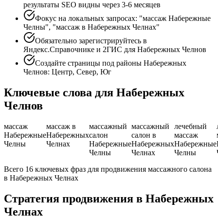
результаты SEO видны через 3-6 месяцев
Фокус на локальных запросах: "массаж Набережные
Челны", "массаж в Набережных Челнах"
Обязательно зарегистрируйтесь в
Яндекс.Справочнике и 2ГИС для Набережных Челнов
Создайте страницы под районы Набережных
Челнов: Центр, Север, Юг
Ключевые слова для Набережных
Челнов
массаж
массаж в
массажный
массажный
лечебный
Набережные
Набережных
салон
салон в
массаж
Челны
Челнах
Набережные
Набережных
Набережные
Челны
Челнах
Челны
Всего 16 ключевых фраз для продвижения массажного салона
в Набережных Челнах
Стратегия продвижения в Набережных
Челнах