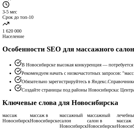
3-5 мес
Срок до топ-10
1 620 000
Население
Особенности SEO для массажного салон
В Новосибирске высокая конкуренция — потребуется 
Рекомендуем начать с низкочастотных запросов: "мас
Обязательно зарегистрируйтесь в Яндекс.Справочник
Создайте страницы под районы Новосибирска: Центр
Ключевые слова для Новосибирска
массаж
массаж в
массажный
массажный
лечебн
Новосибирск
Новосибирске
салон
салон в
массаж
Новосибирск
Новосибирске
Новоси