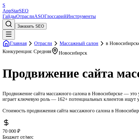
S
AppStar
SEO
Гайды
Отрасли
ASO
Глоссарий
Инструменты
Заказать SEO
Главная
Отрасли
Массажный салон
в Новосибирск
Конкуренция: Средняя
Новосибирск
Продвижение сайта мас
Продвижение сайта массажного салона в Новосибирске — это у
играет ключевую роль — 162+ потенциальных клиентов ищут у
Стоимость продвижения сайта массажного салона в Новосибирс
70 000 ₽
Бюджет от/мес