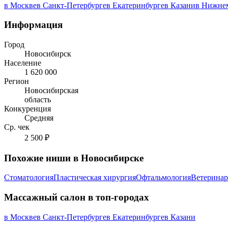
в Москве
в Санкт-Петербурге
в Екатеринбурге
в Казани
в Нижне
Информация
Город
Новосибирск
Население
1 620 000
Регион
Новосибирская
область
Конкуренция
Средняя
Ср. чек
2 500 ₽
Похожие ниши в Новосибирске
Стоматология
Пластическая хирургия
Офтальмология
Ветеринар
Массажный салон в топ-городах
в Москве
в Санкт-Петербурге
в Екатеринбурге
в Казани