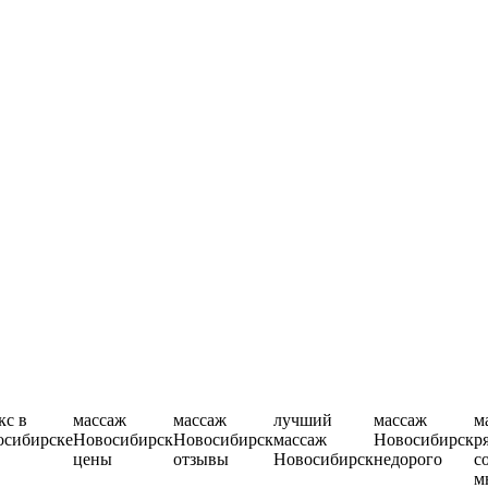
кс в
массаж
массаж
лучший
массаж
м
осибирске
Новосибирск
Новосибирск
массаж
Новосибирск
р
цены
отзывы
Новосибирск
недорого
с
м