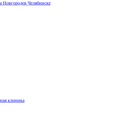
м Новгороде
в Челябинске
ная клиника