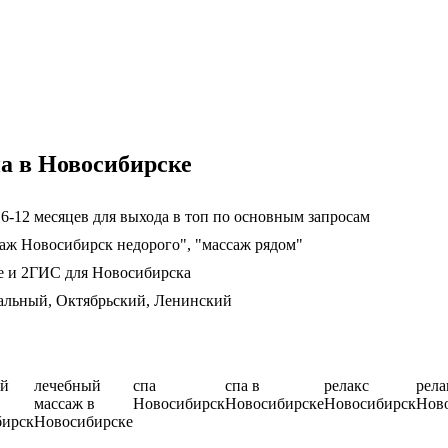
а в Новосибирске
6-12 месяцев для выхода в топ по основным запросам
саж Новосибирск недорого", "массаж рядом"
е и 2ГИС для Новосибирска
альный, Октябрьский, Ленинский
ый
лечебный
спа
спа в
релакс
рела
массаж в
Новосибирск
Новосибирске
Новосибирск
Нов
бирск
Новосибирске