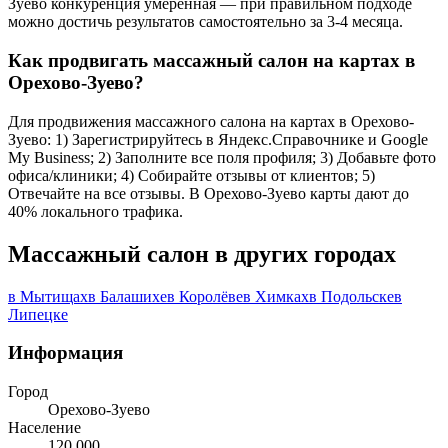
Зуево конкуренция умеренная — при правильном подходе
можно достичь результатов самостоятельно за 3-4 месяца.
Как продвигать массажный салон на картах в
Орехово-Зуево?
Для продвижения массажного салона на картах в Орехово-
Зуево: 1) Зарегистрируйтесь в Яндекс.Справочнике и Google
My Business; 2) Заполните все поля профиля; 3) Добавьте фото
офиса/клиники; 4) Собирайте отзывы от клиентов; 5)
Отвечайте на все отзывы. В Орехово-Зуево карты дают до
40% локального трафика.
Массажный салон в других городах
в Мытищах
в Балашихе
в Королёве
в Химках
в Подольске
в
Липецке
Информация
Город
Орехово-Зуево
Население
120 000