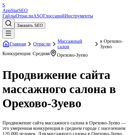
S
AppStar
SEO
Гайды
Отрасли
ASO
Глоссарий
Инструменты
Заказать SEO
Массажный
в Орехово-
Главная
Отрасли
салон
Зуево
Конкуренция: Средняя
Орехово-Зуево
Продвижение сайта
массажного салона в
Орехово-Зуево
Продвижение сайта массажного салона в Орехово-Зуево —
это умеренная конкуренция в среднем городе с населением
120 000 человек. Для массажного салона в Орехово-Зуево