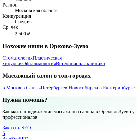
Регион
Московская область
Конкуренция
Средняя
Ср. чек
2 500 ₽
Похожие ниши в Орехово-Зуево
Стоматология
Пластическая
хирургия
Офтальмология
Ветеринарная клиника
Массажный салон в топ-городах
в Москве
в Санкт-Петербурге
в Новосибирске
в Екатеринбурге
Нужна помощь?
Закажите продвижение массажного салона в Орехово-Зуево у
профессионалов
Заказать SEO
S
AppStar
SEO