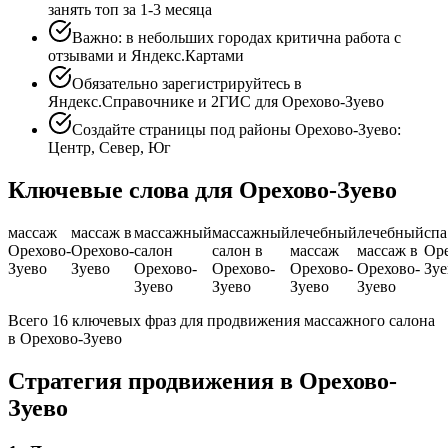
занять топ за 1-3 месяца
Важно: в небольших городах критична работа с
отзывами и Яндекс.Картами
Обязательно зарегистрируйтесь в
Яндекс.Справочнике и 2ГИС для Орехово-Зуево
Создайте страницы под районы Орехово-Зуево:
Центр, Север, Юг
Ключевые слова для Орехово-Зуево
массаж
массаж в
массажный
массажный
лечебный
лечебный
спа
Орехово-
Орехово-
салон
салон в
массаж
массаж в
Оре
Зуево
Зуево
Орехово-
Орехово-
Орехово-
Орехово-
Зуе
Зуево
Зуево
Зуево
Зуево
Всего 16 ключевых фраз для продвижения массажного салона
в Орехово-Зуево
Стратегия продвижения в Орехово-
Зуево