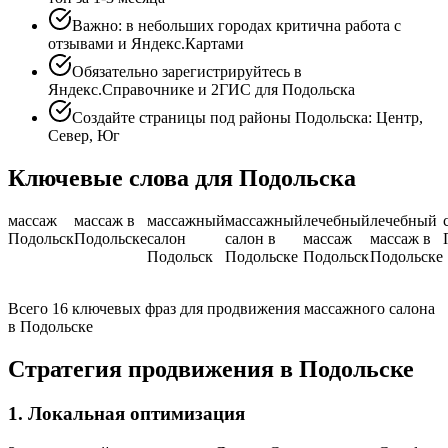
Важно: в небольших городах критична работа с
отзывами и Яндекс.Картами
Обязательно зарегистрируйтесь в
Яндекс.Справочнике и 2ГИС для Подольска
Создайте страницы под районы Подольска: Центр,
Север, Юг
Ключевые слова для Подольска
массаж
массаж в
массажный
массажный
лечебный
лечебный
Подольск
Подольске
салон
салон в
массаж
массаж в
Подольск
Подольске
Подольск
Подольске
Всего 16 ключевых фраз для продвижения массажного салона
в Подольске
Стратегия продвижения в Подольске
1. Локальная оптимизация