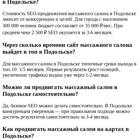
в Подольске?
Стоимость SEO-продвижения массажного салона в Подольске
зависит от конкуренции и целей. Для города с населением
300 000 человек бюджет составляет от 35 000 ₽/мес. При
среднем чеке 2 500 ₽ SEO окупается за 3-6 месяцев.
Через сколько времени сайт массажного салона
выйдет в топ в Подольске?
Для массажного салона в Подольске типичные сроки выхода в
топ-10: 3-5 месяцев. Первые результаты (рост позиций,
увеличение трафика) видны уже через 1-2 месяца.
Можно ли продвигать массажный салон в
Подольске самостоятельно?
Да, базовое SEO можно делать самостоятельно. В Подольске
конкуренция умеренная — при правильном подходе можно
достичь результатов самостоятельно за 3-4 месяца.
Как продвигать массажный салон на картах в
Подольске?