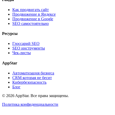
Как продвигать сайт
Продвижение в Яндексе
Продвижение в Google
SEO самостоятельно
Ресурсы
Глоссарий SEO
SEO инструменты
Чек-листы
AppStar
Автоматизация бизнеса
CRM которая не бесит
Кибербезопасность
Блог
© 2026 AppStar. Все права защищены.
Политика конфиденциальности