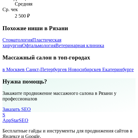
Средняя
Ср. чек
2 500 ₽
Похожие ниши в Рязани
Стоматология
Пластическая
хирургия
Офтальмология
Ветеринарная клиника
Массажный салон в топ-городах
в Москве
в Санкт-Петербурге
в Новосибирске
в Екатеринбурге
Нужна помощь?
Закажите продвижение массажного салона в Рязани у
профессионалов
Заказать SEO
S
AppStar
SEO
Бесплатные гайды и инструменты для продвижения сайтов в
Яндексе и Google.