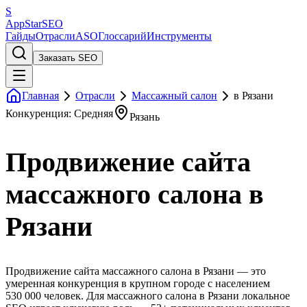
S
AppStar
SEO
Гайды
Отрасли
ASO
Глоссарий
Инструменты
Заказать SEO
Главная
Отрасли
Массажный салон
в Рязани
Конкуренция: Средняя
Рязань
Продвижение сайта
массажного салона в
Рязани
Продвижение сайта массажного салона в Рязани — это
умеренная конкуренция в крупном городе с населением
530 000 человек. Для массажного салона в Рязани локальное