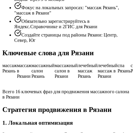
Фокус на локальных запросах: "массаж Рязань",
"массаж в Рязани"
Обязательно зарегистрируйтесь в
Яндекс.Справочнике и 2ГИС для Рязани
Создайте страницы под районы Рязани: Центр,
Север, Юг
Ключевые слова для Рязани
массаж
массаж
массажный
массажный
лечебный
лечебный
спа
с
Рязань
в
салон
салон в
массаж
массаж в
Рязань
Р
Рязани
Рязань
Рязани
Рязань
Рязани
Всего 16 ключевых фраз для продвижения массажного салона
в Рязани
Стратегия продвижения в Рязани
1. Локальная оптимизация