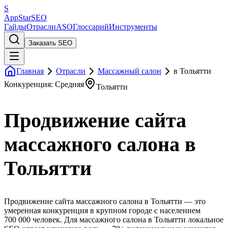
S
AppStar
SEO
Гайды
Отрасли
ASO
Глоссарий
Инструменты
Заказать SEO
Главная
Отрасли
Массажный салон
в Тольятти
Конкуренция: Средняя
Тольятти
Продвижение сайта
массажного салона в
Тольятти
Продвижение сайта массажного салона в Тольятти — это
умеренная конкуренция в крупном городе с населением
700 000 человек. Для массажного салона в Тольятти локальное