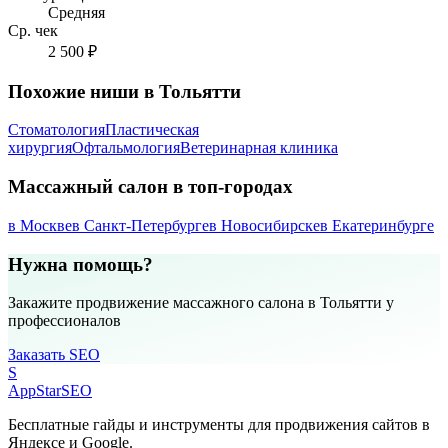
Средняя
Ср. чек
2 500 ₽
Похожие ниши в Тольятти
Стоматология
Пластическая
хирургия
Офтальмология
Ветеринарная клиника
Массажный салон в топ-городах
в Москве
в Санкт-Петербурге
в Новосибирске
в Екатеринбурге
Нужна помощь?
Закажите продвижение массажного салона в Тольятти у
профессионалов
Заказать SEO
S
AppStar
SEO
Бесплатные гайды и инструменты для продвижения сайтов в
Яндексе и Google.