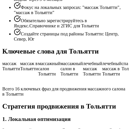
Фокус на локальных запросах: "массаж Тольятти",
"массаж в Тольятти"
Обязательно зарегистрируйтесь в
Яндекс.Справочнике и 2ГИС для Тольятти
Создайте страницы под районы Тольятти: Центр,
Север, Юг
Ключевые слова для Тольятти
массаж
массаж в
массажный
массажный
лечебный
лечебный
спа
Тольятти
Тольятти
салон
салон в
массаж
массаж в
Тол
Тольятти
Тольятти
Тольятти
Тольятти
Всего 16 ключевых фраз для продвижения массажного салона
в Тольятти
Стратегия продвижения в Тольятти
1. Локальная оптимизация