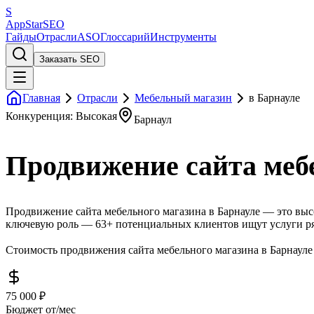
S
AppStar
SEO
Гайды
Отрасли
ASO
Глоссарий
Инструменты
Заказать SEO
Главная
Отрасли
Мебельный магазин
в Барнауле
Конкуренция: Высокая
Барнаул
Продвижение сайта мебе
Продвижение сайта мебельного магазина в Барнауле — это высо
ключевую роль — 63+ потенциальных клиентов ищут услуги ря
Стоимость продвижения сайта мебельного магазина в Барнауле 
75 000 ₽
Бюджет от/мес