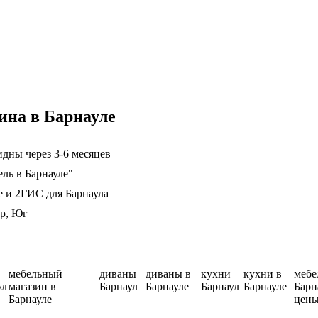
ина в Барнауле
дны через 3-6 месяцев
ель в Барнауле"
е и 2ГИС для Барнаула
ер, Юг
мебельный
диваны
диваны в
кухни
кухни в
мебе
ул
магазин в
Барнаул
Барнауле
Барнаул
Барнауле
Барн
Барнауле
цен