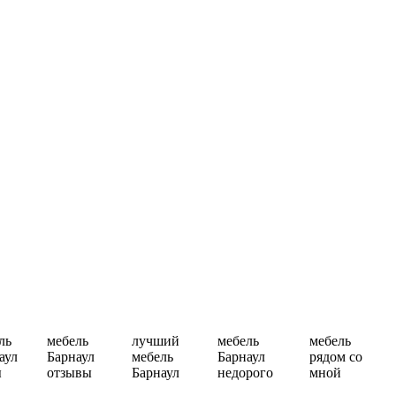
ль
мебель
лучший
мебель
мебель
аул
Барнаул
мебель
Барнаул
рядом со
ы
отзывы
Барнаул
недорого
мной