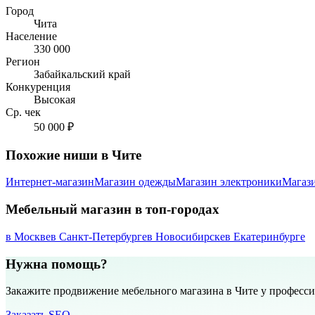
Город
Чита
Население
330 000
Регион
Забайкальский край
Конкуренция
Высокая
Ср. чек
50 000 ₽
Похожие ниши в Чите
Интернет-магазин
Магазин одежды
Магазин электроники
Магаз
Мебельный магазин в топ-городах
в Москве
в Санкт-Петербурге
в Новосибирске
в Екатеринбурге
Нужна помощь?
Закажите продвижение мебельного магазина в Чите у професс
Заказать SEO