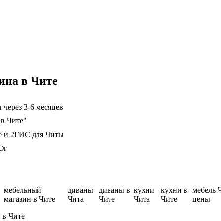
ина в Чите
 через 3-6 месяцев
 в Чите"
е и 2ГИС для Читы
Юг
мебельный
диваны
диваны в
кухни
кухни в
мебель 
магазин в Чите
Чита
Чите
Чита
Чите
цены
 в Чите