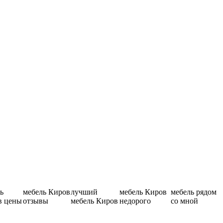
ь
мебель Киров
лучший
мебель Киров
мебель рядом
в цены
отзывы
мебель Киров
недорого
со мной