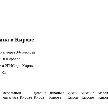
ина в Кирове
ны через 3-6 месяцев
ль в Кирове"
е и 2ГИС для Кирова
, Юг
мебельный
диваны
диваны в
кухни
кухни в
мебел
магазин в Кирове
Киров
Кирове
Киров
Кирове
Киро