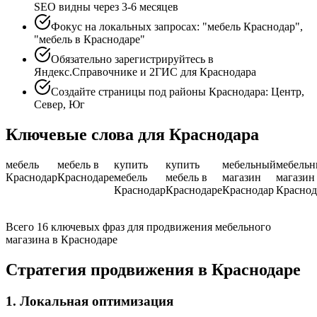
SEO видны через 3-6 месяцев
Фокус на локальных запросах: "мебель Краснодар",
"мебель в Краснодаре"
Обязательно зарегистрируйтесь в
Яндекс.Справочнике и 2ГИС для Краснодара
Создайте страницы под районы Краснодара: Центр,
Север, Юг
Ключевые слова для Краснодара
мебель
мебель в
купить
купить
мебельный
мебель
Краснодар
Краснодаре
мебель
мебель в
магазин
магазин
Краснодар
Краснодаре
Краснодар
Краснод
Всего 16 ключевых фраз для продвижения мебельного
магазина в Краснодаре
Стратегия продвижения в Краснодаре
1. Локальная оптимизация