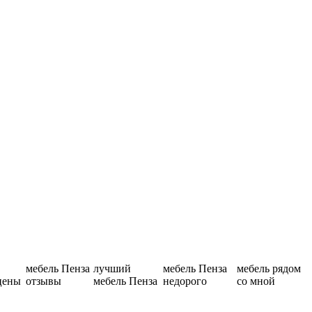
мебель Пенза
лучший
мебель Пенза
мебель рядом
цены
отзывы
мебель Пенза
недорого
со мной