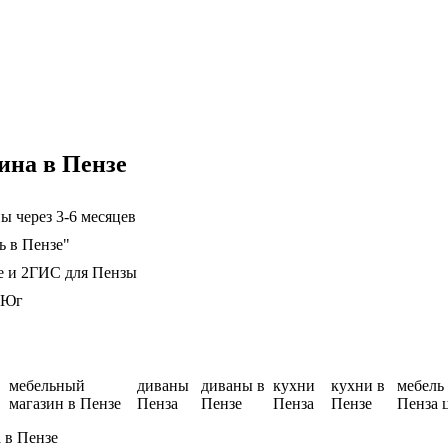
ина в Пензе
ы через 3-6 месяцев
ь в Пензе"
е и 2ГИС для Пензы
 Юг
мебельный
диваны
диваны в
кухни
кухни в
мебель
магазин в Пензе
Пенза
Пензе
Пенза
Пензе
Пенза 
 в Пензе