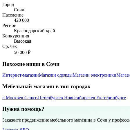
Город
Сочи
Население
420 000
Регион
Краснодарский край
Конкуренция
Высокая
Ср. чек
50 000 ₽
Похожие ниши в Сочи
Интернет-магазин
Магазин одежды
Магазин электроники
Магаз
Мебельный магазин в топ-городах
в Москве
в Санкт-Петербурге
в Новосибирске
в Екатеринбурге
Нужна помощь?
Закажите продвижение мебельного магазина в Сочи у професс
Заказать SEO