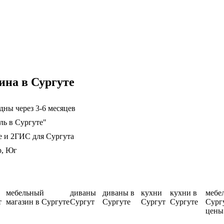
ина в Сургуте
дны через 3-6 месяцев
ль в Сургуте"
е и 2ГИС для Сургута
р, Юг
мебельный
диваны
диваны в
кухни
кухни в
мебе
т
магазин в Сургуте
Сургут
Сургуте
Сургут
Сургуте
Сург
цены