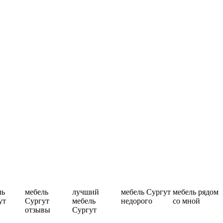
ль
мебель
лучший
мебель Сургут
мебель рядом
ут
Сургут
мебель
недорого
со мной
отзывы
Сургут