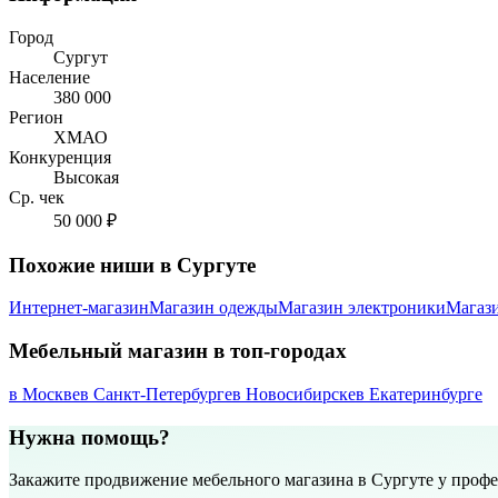
Город
Сургут
Население
380 000
Регион
ХМАО
Конкуренция
Высокая
Ср. чек
50 000 ₽
Похожие ниши в Сургуте
Интернет-магазин
Магазин одежды
Магазин электроники
Магаз
Мебельный магазин в топ-городах
в Москве
в Санкт-Петербурге
в Новосибирске
в Екатеринбурге
Нужна помощь?
Закажите продвижение мебельного магазина в Сургуте у проф