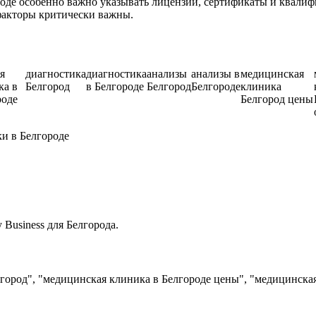
де особенно важно указывать лицензии, сертификаты и квалифи
факторы критически важны.
я
диагностика
диагностика
анализы
анализы в
медицинская
ка в
Белгород
в Белгороде
Белгород
Белгороде
клиника
роде
Белгород цены
и в Белгороде
Business для Белгорода.
город", "медицинская клиника в Белгороде цены", "медицинска