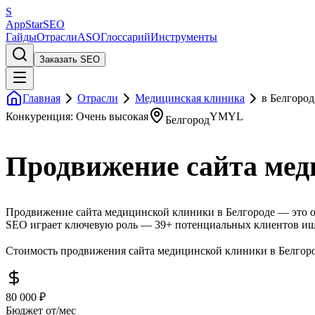
S
AppStar
SEO
Гайды
Отрасли
ASO
Глоссарий
Инструменты
Заказать SEO
Главная
Отрасли
Медицинская клиника
в Белгород
Конкуренция: Очень высокая
YMYL
Белгород
Продвижение сайта мед
Продвижение сайта медицинской клиники в Белгороде — это оч
SEO играет ключевую роль — 39+ потенциальных клиентов ищу
Стоимость продвижения сайта медицинской клиники в Белгород
80 000 ₽
Бюджет от/мес