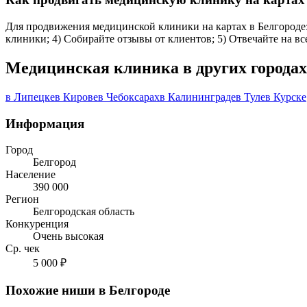
Для продвижения медицинской клиники на картах в Белгороде: 
клиники; 4) Собирайте отзывы от клиентов; 5) Отвечайте на в
Медицинская клиника в других городах
в Липецке
в Кирове
в Чебоксарах
в Калининграде
в Туле
в Курске
Информация
Город
Белгород
Население
390 000
Регион
Белгородская область
Конкуренция
Очень высокая
Ср. чек
5 000 ₽
Похожие ниши в Белгороде