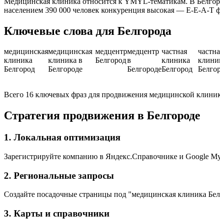
Медицинская клиника относится к YMYL-тематикам. В Белгоро
населением 390 000 человек конкуренция высокая — E-E-A-T 
Ключевые слова для Белгорода
медицинская
медицинская
медцентр
медцентр
частная
частна
клиника
клиника в
Белгород
в
клиника
клини
Белгород
Белгороде
Белгороде
Белгород
Белго
Всего 16 ключевых фраз для продвижения медицинской клиник
Стратегия продвижения в Белгороде
1. Локальная оптимизация
Зарегистрируйте компанию в Яндекс.Справочнике и Google My 
2. Региональные запросы
Создайте посадочные страницы под "медицинская клиника Бел
3. Карты и справочники