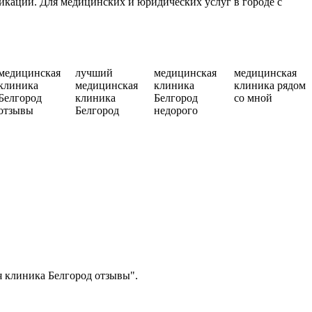
кации. Для медицинских и юридических услуг в городе с
медицинская
лучший
медицинская
медицинская
клиника
медицинская
клиника
клиника рядом
Белгород
клиника
Белгород
со мной
отзывы
Белгород
недорого
я клиника Белгород отзывы".