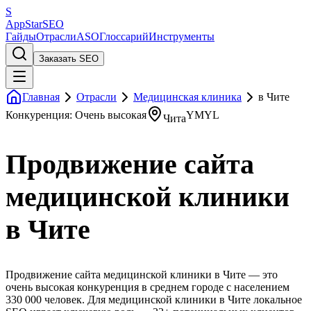
S
AppStar
SEO
Гайды
Отрасли
ASO
Глоссарий
Инструменты
Заказать SEO
Главная
Отрасли
Медицинская клиника
в Чите
Конкуренция: Очень высокая
YMYL
Чита
Продвижение сайта
медицинской клиники
в Чите
Продвижение сайта медицинской клиники в Чите — это
очень высокая конкуренция в среднем городе с населением
330 000 человек. Для медицинской клиники в Чите локальное