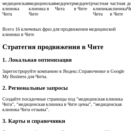
медицинская
медицинская
медцентр
медцентр
частная
частная
д
клиника
клиника в
Чита
в Чите
клиника
клиника
Ч
Чита
Чите
Чита
в Чите
Всего 16 ключевых фраз для продвижения медицинской
клиники в Чите
Стратегия продвижения в Чите
1. Локальная оптимизация
Зарегистрируйте компанию в Яндекс.Справочнике и Google
My Business для Читы.
2. Региональные запросы
Создайте посадочные страницы под "медицинская клиника
Чита", "медицинская клиника в Чите цены", "медицинская
клиника Чита отзывы".
3. Карты и справочники