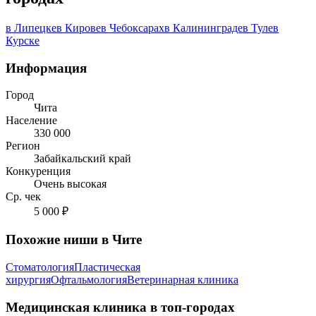
в Липецке
в Кирове
в Чебоксарах
в Калининграде
в Туле
в
Курске
Информация
Город
Чита
Население
330 000
Регион
Забайкальский край
Конкуренция
Очень высокая
Ср. чек
5 000 ₽
Похожие ниши в Чите
Стоматология
Пластическая
хирургия
Офтальмология
Ветеринарная клиника
Медицинская клиника в топ-городах