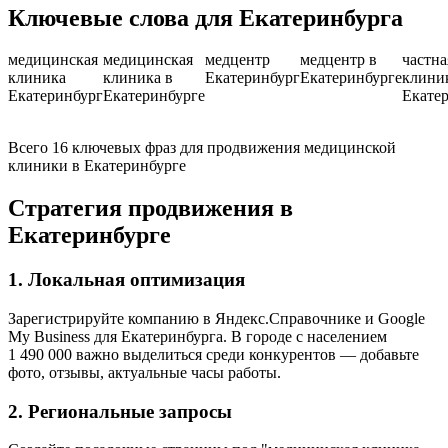
Ключевые слова для Екатеринбурга
медицинская
медицинская
медцентр
медцентр в
частна
клиника
клиника в
Екатеринбург
Екатеринбурге
клини
Екатеринбург
Екатеринбурге
Екате
Всего 16 ключевых фраз для продвижения медицинской
клиники в Екатеринбурге
Стратегия продвижения в
Екатеринбурге
1. Локальная оптимизация
Зарегистрируйте компанию в Яндекс.Справочнике и Google
My Business для Екатеринбурга. В городе с населением
1 490 000 важно выделиться среди конкурентов — добавьте
фото, отзывы, актуальные часы работы.
2. Региональные запросы